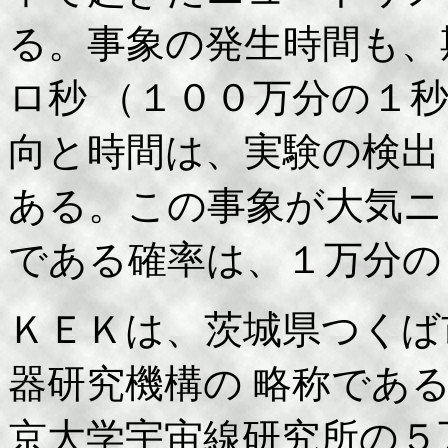
る。事象の発生時間も、
ロ秒 （１００万分の１
向と時間は、実験の検出
ある。この事象が大気ニ
である確率は、１万分の
ＫＥＫは、茨城県つくば
器研究機構の 略称であ
京大学宇宙線研究所の５