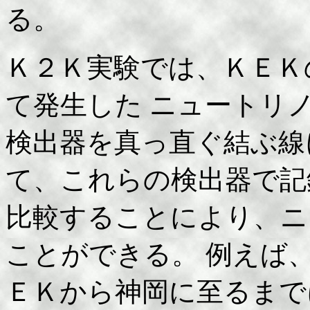
る。
Ｋ２Ｋ実験では、ＫＥＫ
て発生した ニュートリ
検出器を真っ直ぐ結ぶ線
て、これらの検出器で記
比較することにより、ニ
ことができる。 例えば
ＥＫから神岡に至るまで