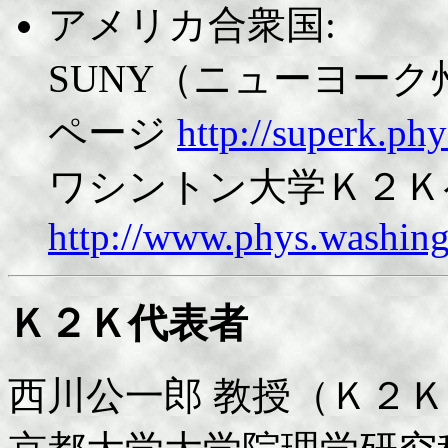
アメリカ合衆国:
SUNY（ニューヨーク州立大
ページ
http://superk.ph
ワシントン大学Ｋ２Ｋ
http://www.phys.washing
Ｋ２Ｋ代表者
西川公一郎 教授（Ｋ２