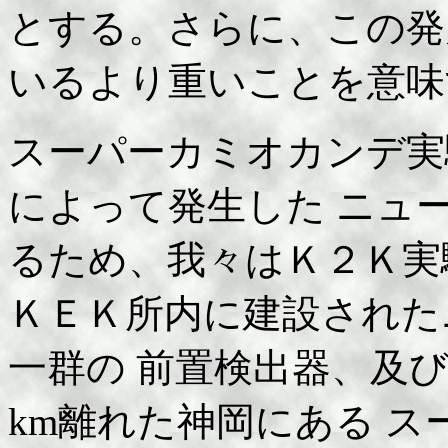
とする。さらに、この発
いるより重いことを意味
スーパーカミオカンデ実
によって発生した ニュ
るため、我々はＫ２Ｋ実
ＫＥＫ所内に建設された
一群の 前置検出器、及
km離れた神岡にある 